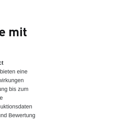
e mit
ct
bieten eine
wirkungen
ung bis zum
le
duktionsdaten
 und Bewertung