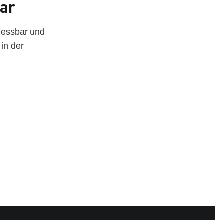
bar
messbar und
in der