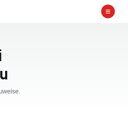
i
u
auweise.