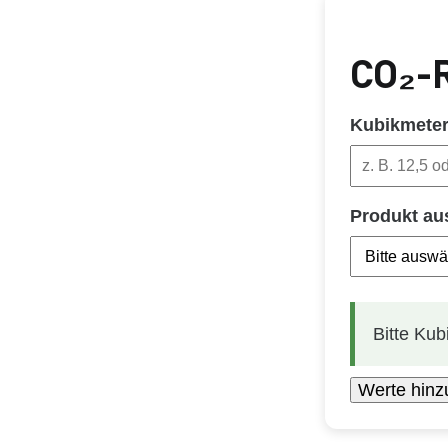
CO₂-R
Kubikmeter
Produkt au
Bitte Kub
Werte hinz