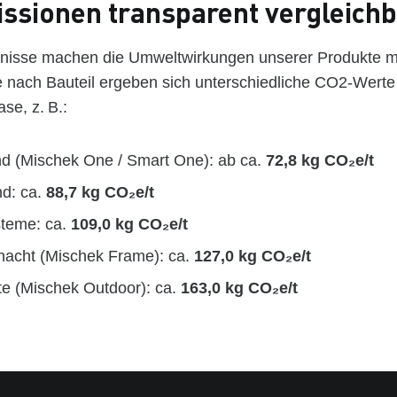
ssionen transparent vergleich
nisse machen die Umweltwirkungen unserer Produkte 
e nach Bauteil ergeben sich unterschiedliche CO2‑Werte 
se, z. B.:
d (Mischek One / Smart One): ab ca.
72,8 kg CO₂e/t
d: ca.
88,7 kg CO₂e/t
teme: ca.
109,0 kg CO₂e/t
hacht (Mischek Frame): ca.
127,0 kg CO₂e/t
te (Mischek Outdoor): ca.
163,0 kg CO₂e/t