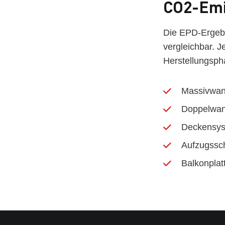
CO2-Emi
Die EPD-Ergeb
vergleichbar. J
Herstellungspha
Massivwan
Doppelwan
Deckensys
Aufzugssc
Balkonplat