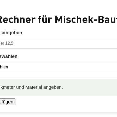
echner für Mischek-Baut
 eingeben
swählen
ikmeter und Material angeben.
ufügen