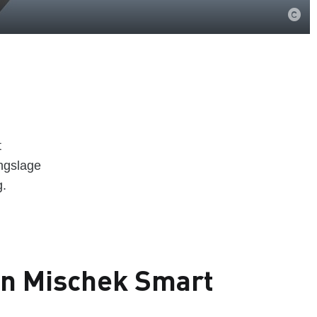
t
ngslage
g.
on Mischek Smart