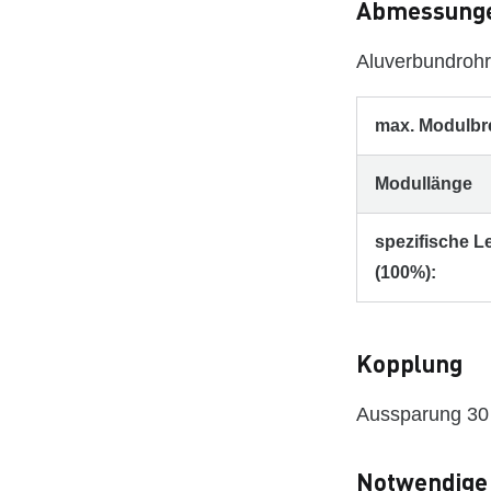
Abmessunge
Aluverbundrohr
max. Modulbre
Modullänge
spezifische L
(100%):
Kopplung
Aussparung 30 
Notwendige